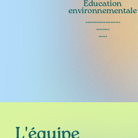
Education
environnementale
*********************
********
*****
L'équipe