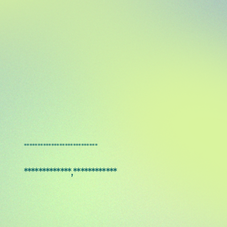
***************************
*************,************