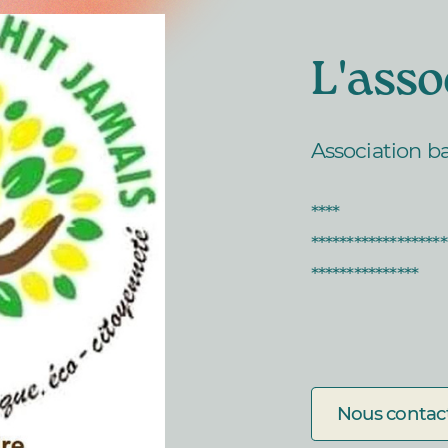
L'asso
Association ba
****
*******************
***************
Nous contac