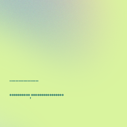
*******************
**********,****************