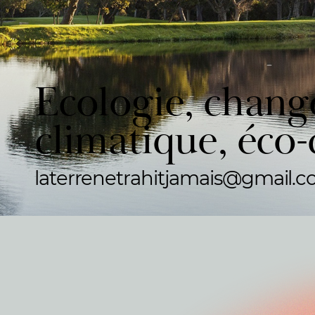
Ecologie, chan
climatique, éco-
laterrenetrahitjamais@gmail.