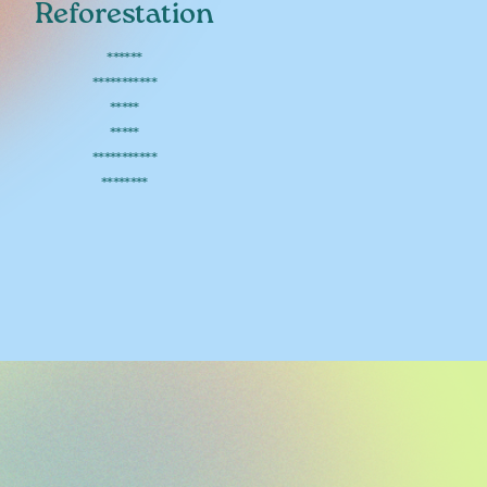
Reforestation
******
***********
*****
*****
***********
********