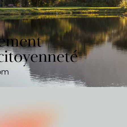
gement
citoyenneté
com