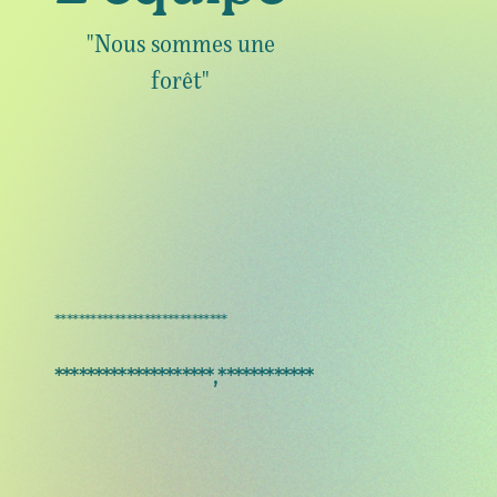
"Nous sommes une
forêt"
*****************************
********************,************