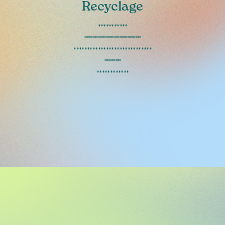
Recyclage
***********
*********************
*****************************
******
************